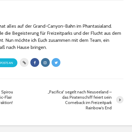
at alles auf der Grand-Canyon-Bahn im Phantasialand.
 die Begeisterung für Freizeitparks und der Flucht aus dem
cht. Nun möchte ich Euch zusammen mit dem Team, ein
aß nach Hause bringen.
 POSTS AN
 Spirou
„Pacifica“ segelt nach Neuseeland –
c-Flair
das Piratenschiff feiert sein
aktion!
Comeback im Freizeitpark
Rainbow’s End