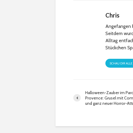
Chris
Angefangen h
Seitdem wurde
Alltag entfa
Stückchen Sp
SCHAU DIR ALLE
Halloween-Zauber im Parc
Provence: Grusel mit Comi
und ganz neuer Horror-Attr