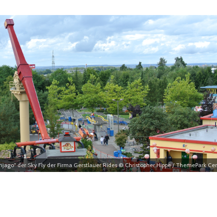
injago" der Sky Fly der Firma Gerstlauer Rides © Christopher Hippe / ThemePark Cen