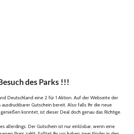
Besuch des Parks !!!
and Deutschland eine 2 für 1 Aktion. Auf der Webseite der
 ausdruckbarer Gutschein bereit. Also falls Ihr die neue
 genießen konntet, ist dieser Deal doch genau das Richtige.
 es allerdings. Der Gutschein ist nur einlösbar, wenn eine
nen Preis zahlt. Solltet Ihr vor haben zwei Kinder in den