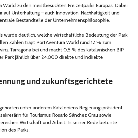
a World zu den meistbesuchten Freizeitparks Europas. Dabei
nur auf Unterhaltung – auch Innovation, Nachhaltigkeit und
zentrale Bestandteile der Unternehmensphilosophie.
 wurde deutlich, welche wirtschaftliche Bedeutung der Park
uellen Zahlen trägt PortAventura World rund 12 % zum
vinz Tarragona bei und macht 0,5 % des katalanischen BIP
er Park jährlich über 24.000 direkte und indirekte
kennung und zukunftsgerichtete
ehörten unter anderem Kataloniens Regierungspräsident
tssekretärin für Tourismus Rosario Sánchez Grau sowie
ereichen Wirtschaft und Arbeit. In seiner Rede betonte
tion des Parks: