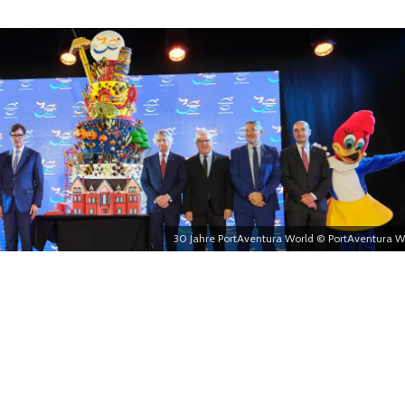
30 Jahre PortAventura World © PortAventura W