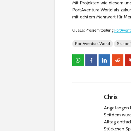
Mit Projekten wie diesem und
PortAventura World als zuku
mit echtem Mehrwert für Me
Quelle: Pressemitteilung
PortAvent
PortAventura World
Saison
Chris
Angefangen h
Seitdem wurde
Alltag entfa
Stückchen Sp