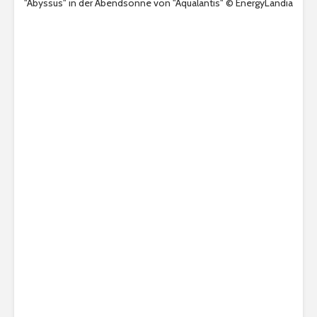
"Abyssus" in der Abendsonne von "Aqualantis" © EnergyLandia