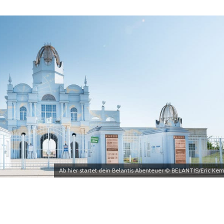
Ab hier startet dein Belantis Abenteuer © BELANTIS/Eric Kem