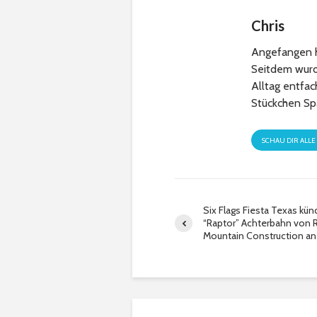
Chris
Angefangen h
Seitdem wurde
Alltag entfa
Stückchen Sp
SCHAU DIR ALLE
Six Flags Fiesta Texas kün
“Raptor” Achterbahn von 
Mountain Construction an