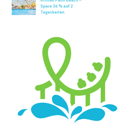
Kristall Palm Beach –
Spare 36 % auf 2
Tageskarten