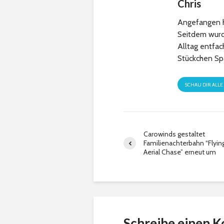
Chris
Angefangen h
Seitdem wurde
Alltag entfa
Stückchen Sp
SCHAU DIR ALLE
Carowinds gestaltet
Familienachterbahn “Flyin
Aerial Chase” erneut um
Schreibe einen 