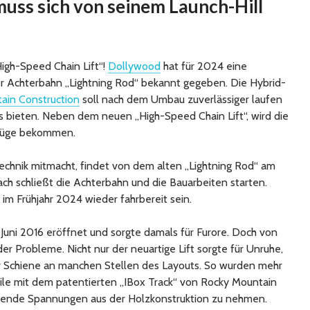
muss sich von seinem Launch-Hill
igh-Speed Chain Lift“!
Dollywood
hat für 2024 eine
 Achterbahn „Lightning Rod“ bekannt gegeben. Die Hybrid-
ain Construction
soll nach dem Umbau zuverlässiger laufen
is bieten. Neben dem neuen „High-Speed Chain Lift“, wird die
 Züge bekommen.
 Technik mitmacht, findet von dem alten „Lightning Rod“ am
ch schließt die Achterbahn und die Bauarbeiten starten.
im Frühjahr 2024 wieder fahrbereit sein.
 Juni 2016 eröffnet und sorgte damals für Furore. Doch von
r Probleme. Nicht nur der neuartige Lift sorgte für Unruhe,
er Schiene an manchen Stellen des Layouts. So wurden mehr
eile mit dem patentierten „IBox Track“ von Rocky Mountain
rkende Spannungen aus der Holzkonstruktion zu nehmen.