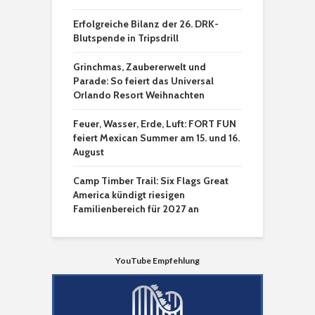
Erfolgreiche Bilanz der 26. DRK-
Blutspende in Tripsdrill
Grinchmas, Zaubererwelt und
Parade: So feiert das Universal
Orlando Resort Weihnachten
Feuer, Wasser, Erde, Luft: FORT FUN
feiert Mexican Summer am 15. und 16.
August
Camp Timber Trail: Six Flags Great
America kündigt riesigen
Familienbereich für 2027 an
YouTube Empfehlung