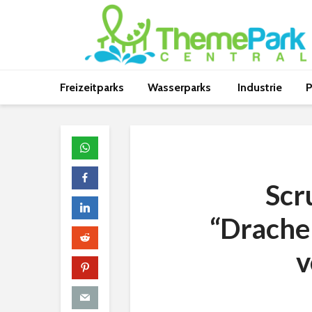
Freizeitparks
Wasserparks
Industrie
P
Scr
“Drache
v