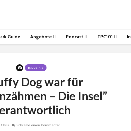
ark Guide
Angebote
Podcast
TPC101
I
INDUSTRIE
uffy Dog war für
nzähmen – Die Insel”
erantwortlich
Chris
Schreibe einen Kommentar