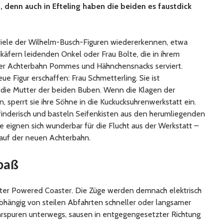
n, denn auch in Efteling haben die beiden es faustdick
iele der Wilhelm-Busch-Figuren wiedererkennen, etwa
käfern leidenden Onkel oder Frau Bolte, die in ihrem
er Achterbahn Pommes und Hähnchensnacks serviert.
ue Figur erschaffen: Frau Schmetterling. Sie ist
die Mutter der beiden Buben. Wenn die Klagen der
 sperrt sie ihre Söhne in die Kuckucksuhrenwerkstatt ein.
finderisch und basteln Seifenkisten aus den herumliegenden
eignen sich wunderbar für die Flucht aus der Werkstatt –
 auf der neuen Achterbahn.
paß
rster Powered Coaster. Die Züge werden demnach elektrisch
hängig von steilen Abfahrten schneller oder langsamer
ahrspuren unterwegs, sausen in entgegengesetzter Richtung