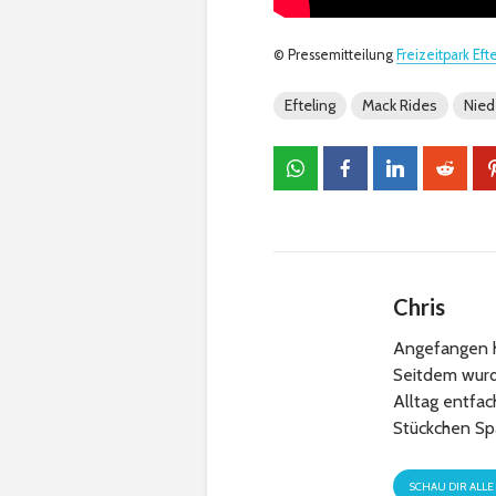
© Pressemitteilung
Freizeitpark Eft
Efteling
Mack Rides
Nied
Chris
Angefangen h
Seitdem wurde
Alltag entfa
Stückchen Sp
SCHAU DIR ALLE