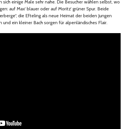
sich einige Male sehr nahe. Die Besucher wählen selbst, wo
igen: auf Max‘ blauer oder auf Moritz‘ grüner Spur. Beide
erberge“, die Efteling als neue Heimat der beiden Jungen
n und ein kleiner Bach sorgen für alpenländisches Flair.