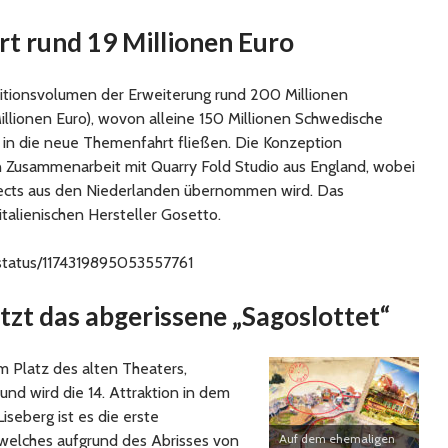
rt rund 19 Millionen Euro
titionsvolumen der Erweiterung rund 200 Millionen
illionen Euro), wovon alleine 150 Millionen Schwedische
o) in die neue Themenfahrt fließen. Die Konzeption
n Zusammenarbeit mit Quarry Fold Studio aus England, wobei
jects aus den Niederlanden übernommen wird. Das
alienischen Hersteller Gosetto.
p/status/1174319895053557761
tzt das abgerissene „Sagoslottet“
m Platz des alten Theaters,
und wird die 14. Attraktion in dem
seberg ist es die erste
 welches aufgrund des Abrisses von
Auf dem ehemaligen