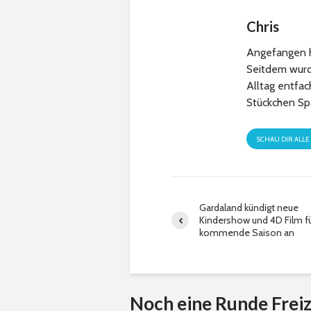
Chris
Angefangen h
Seitdem wurde
Alltag entfa
Stückchen Sp
SCHAU DIR ALLE
Gardaland kündigt neue
Kindershow und 4D Film f
kommende Saison an
Noch eine Runde Freiz