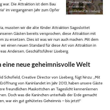
Theater Gelände,
ig war. Die Attraktion ist dem Bau
entsteht nun
ria“ im vergangenen Jahr zum Opfer
„Underland“ © Liseberg
ia, mussten wir die alte Kinder Attraktion Sagoslottet
nseren Gästen bereits versprochen, diese Attraktion mit
 zu ersetzen. Dies ist was wir nun auch machen. Mit dem
ir einen neuen Standard für diese Art von Attraktion in
reas Andersen, Geschäftsführer Liseberg.
 eine neue geheimnisvolle Welt
d Schofield, Creative Director von Liseberg, fügt hinzu: „Mit
 Eröffnung von Kaninlandet im Jahr 2013, haben unsere Gäste
ere freundlichen Maskottchen an Tageslicht kennenlernen
nen. Doch was die Kaninchen unterhalb der Erde gemacht
en, war ein gut gehütetes Geheimnis – bis jetzt!“