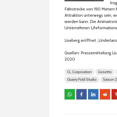
Ins
Fahrstrecke von 190 Metern 
Attraktion unterwegs sein, w
werden kann. Die Animatroni
Unternehmen Lifeformations 
Liseberg eröffnet „Underland
Quellen: Pressemitteilung Li
2020
CL Corporation
Gosetto
Quarry Fold Studio
Saison 