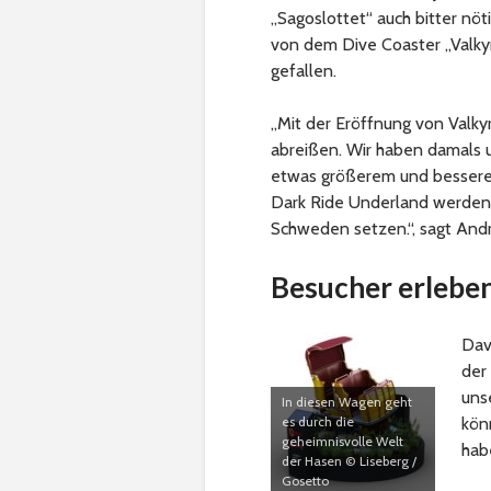
„Sagoslottet“ auch bitter nöt
von dem Dive Coaster „Valky
gefallen.
„Mit der Eröffnung von Valkyr
abreißen. Wir haben damals u
etwas größerem und besserem
Dark Ride Underland werden w
Schweden setzen.“, sagt And
Besucher erleben
Davi
der
uns
In diesen Wagen geht
es durch die
kön
geheimnisvolle Welt
hab
der Hasen © Liseberg /
Gosetto