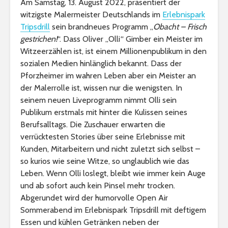
Am Samstag, 13. August 2022, präsentiert der
witzigste Malermeister Deutschlands im
Erlebnispark
Tripsdrill
sein brandneues Programm „
Obacht – Frisch
gestrichen!
“. Dass Oliver „Olli“ Gimber ein Meister im
Witzeerzählen ist, ist einem Millionenpublikum in den
sozialen Medien hinlänglich bekannt. Dass der
Pforzheimer im wahren Leben aber ein Meister an
der Malerrolle ist, wissen nur die wenigsten. In
seinem neuen Liveprogramm nimmt Olli sein
Publikum erstmals mit hinter die Kulissen seines
Berufsalltags. Die Zuschauer erwarten die
verrücktesten Stories über seine Erlebnisse mit
Kunden, Mitarbeitern und nicht zuletzt sich selbst –
so kurios wie seine Witze, so unglaublich wie das
Leben. Wenn Olli loslegt, bleibt wie immer kein Auge
und ab sofort auch kein Pinsel mehr trocken.
Abgerundet wird der humorvolle Open Air
Sommerabend im Erlebnispark Tripsdrill mit deftigem
Essen und kühlen Getränken neben der