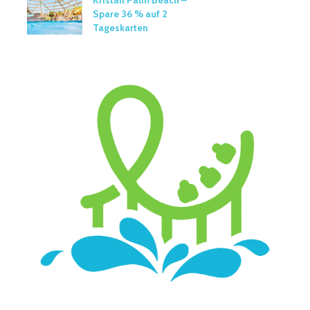
Kristall Palm Beach –
Spare 36 % auf 2
Tageskarten