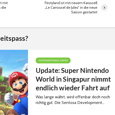
et mit
Festyland ist mit neuem Karussell
n die
„Le Carrousel de Jules“ in die neue
Saison gestartet
eitspass?
INTERNATIONALE PARKS
Update: Super Nintendo
World in Singapur nimmt
endlich wieder Fahrt auf
Was lange währt, wird offenbar doch noch
richtig gut: Die Sentosa Development...