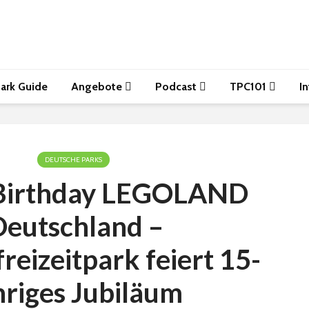
ark Guide
Angebote
Podcast
TPC101
I
DEUTSCHE PARKS
Birthday LEGOLAND
Deutschland –
reizeitpark feiert 15-
hriges Jubiläum