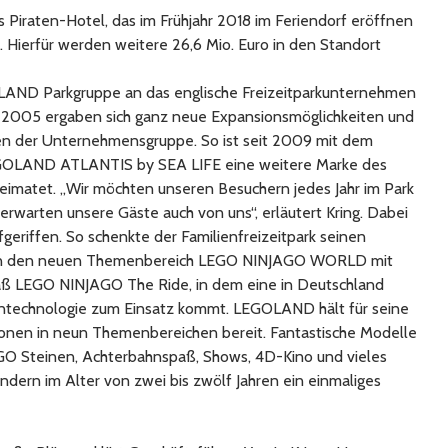
s Piraten-Hotel, das im Frühjahr 2018 im Feriendorf eröffnen
. Hierfür werden weitere 26,6 Mio. Euro in den Standort
LAND Parkgruppe an das englische Freizeitparkunternehmen
li 2005 ergaben sich ganz neue Expansionsmöglichkeiten und
en der Unternehmensgruppe. So ist seit 2009 mit dem
GOLAND ATLANTIS by SEA LIFE eine weitere Marke des
matet. „Wir möchten unseren Besuchern jedes Jahr im Park
rwarten unsere Gäste auch von uns“, erläutert Kring. Dabei
eriffen. So schenkte der Familienfreizeitpark seinen
ison den neuen Themenbereich LEGO NINJAGO WORLD mit
aß LEGO NINJAGO The Ride, in dem eine in Deutschland
ntechnologie zum Einsatz kommt. LEGOLAND hält für seine
ionen in neun Themenbereichen bereit. Fantastische Modelle
EGO Steinen, Achterbahnspaß, Shows, 4D-Kino und vieles
ndern im Alter von zwei bis zwölf Jahren ein einmaliges