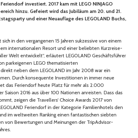
 Feriendorf investiert. 2017 kam mit LEGO NINJAGO
ich hinzu. Gefeiert wird das Jubiläum am 20. und 21.
rtstagsparty und einer Neuauflage des LEGOLAND Buchs,
ich in den vergangenen 15 Jahren sukzessive von einem
inem internationalen Resort und einer beliebten Kurzreise-
 aller Welt entwickelt“, erläutert LEGOLAND Geschäftsführer
 von parkeigenen LEGO thematisierten
 direkt neben dem LEGOLAND im Jahr 2008 war ein
hmen. Durch konsequente Investitionen in immer neue
t das Feriendorf heute Platz für mehr als 2.000
er Saison 2016 aus über 100 Nationen anreisten. Dass das
ommt, zeigen die Travellers‘ Choice Awards 2017 von
 LEGOLAND Feriendorf in der Kategorie Familienhotels den
und im weltweiten Ranking einen fantastischen siebten
onen von Bewertungen und Meinungen der TripAdvisor-
hres.