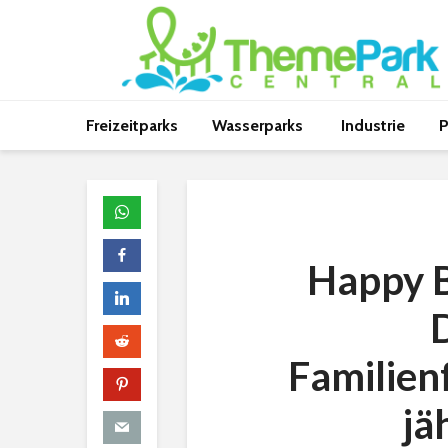
Freizeitparks
Wasserparks
Industrie
P
Happy 
Familienf
jä