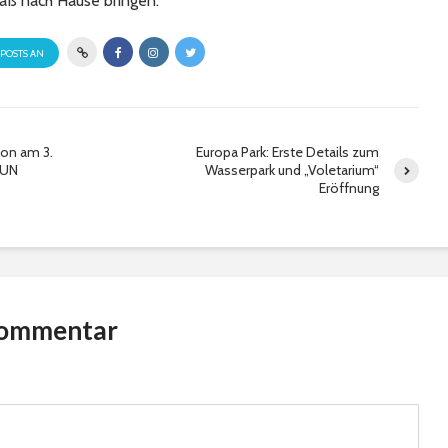
aß nach Hause bringen.
 POSTS AN
lon am 3.
Europa Park: Erste Details zum
FUN
Wasserpark und „Voletarium“
Eröffnung
Kommentar