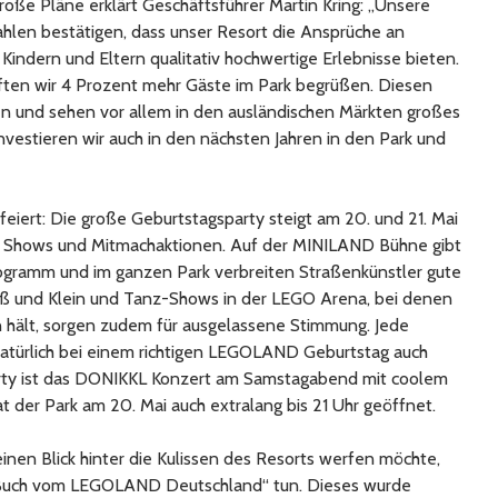
große Pläne erklärt Geschäftsführer Martin Kring: „Unsere
hlen bestätigen, dass unser Resort die Ansprüche an
r Kindern und Eltern qualitativ hochwertige Erlebnisse bieten.
rften wir 4 Prozent mehr Gäste im Park begrüßen. Diesen
 und sehen vor allem in den ausländischen Märkten großes
vestieren wir auch in den nächsten Jahren in den Park und
feiert: Die große Geburtstagsparty steigt am 20. und 21. Mai
k, Shows und Mitmachaktionen. Auf der MINILAND Bühne gibt
ogramm und im ganzen Park verbreiten Straßenkünstler gute
roß und Klein und Tanz-Shows in der LEGO Arena, bei denen
 hält, sorgen zudem für ausgelassene Stimmung. Jede
türlich bei einem richtigen LEGOLAND Geburtstag auch
 Party ist das DONIKKL Konzert am Samstagabend mit coolem
t der Park am 20. Mai auch extralang bis 21 Uhr geöffnet.
nen Blick hinter die Kulissen des Resorts werfen möchte,
Buch vom LEGOLAND Deutschland“ tun. Dieses wurde