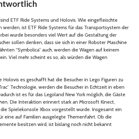
ntwortlich
n sind ETF Ride Systems und Holovis. Wie eingefleischte
n werden, ist ETF Ride Systems für das Transportsystem der
ierbei wurde besonders viel Wert auf die Gestaltung der
her sollen denken, dass sie sich in einer Roboter Maschine
wähnten “Symbolica” auch, werden die Wagen auf keinem
in. Viel mehr scheint es so, als würden die Wagen
e Holovis es geschafft hat die Besucher in Lego Figuren zu
rac” Technologie, werden die Besucher in Echtzeit in eben
adurch ist es für das Legoland New York möglich, die Gäste
n. Die Interaktion erinnert stark an Microsoft Kinect,
r die Spielekonsole Xbox vorgestellt wurde. Insgesamt ein
r eine auf Familien ausgelegte Themenfahrt. Ob die
lemente besitzen wird, ist bislang noch nicht bekannt