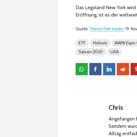
Das Legoland New York wird 
Eröffnung, ist es der weltwei
Quelle:
Theme Park Insider
, 19. N
ETF
Holovis
IAAPA Expo
Saison 2020
USA
Chris
Angefangen h
Seitdem wurde
Alltag entfa