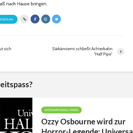
aß nach Hause bringen.
 POSTS AN
t sich
Särkänniemi schließt Achterbahn
“Half Pipe”
eitspass?
INTERNATIONALE PARKS
Ozzy Osbourne wird zur
Horror-Legende: Universa