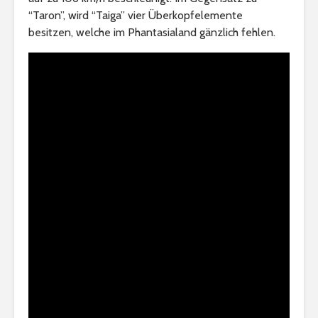
“Taron”, wird “Taiga” vier Überkopfelemente
besitzen, welche im Phantasialand gänzlich fehlen.