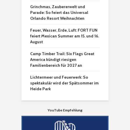
Grinchmas, Zaubererwelt und
Parade: So feiert das Universal
Orlando Resort Weihnachten
Feuer, Wasser, Erde, Luft: FORT FUN
feiert Mexican Summer am 15. und 16.
August
Camp Timber Trail: Six Flags Great
America kündigt riesigen
Familienbereich für 2027 an
Lichtermeer und Feuerwerk: So
spektakulär wird der Spätsommer im
Heide Park
YouTube Empfehlung