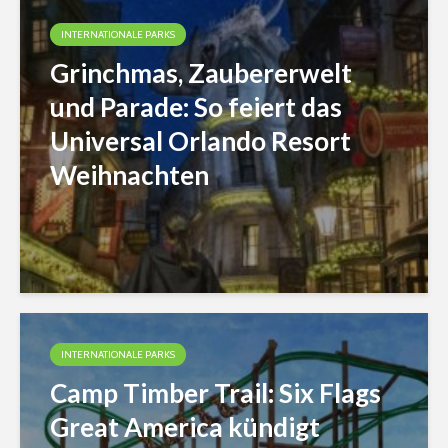
INTERNATIONALE PARKS
Grinchmas, Zaubererwelt
und Parade: So feiert das
Universal Orlando Resort
Weihnachten
INTERNATIONALE PARKS
Camp Timber Trail: Six Flags
Great America kündigt