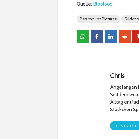
Quelle:
Blooloop
Paramount Pictures
Südkor
Chris
Angefangen h
Seitdem wurde
Alltag entfa
Stückchen Sp
SCHAU DIR ALLE