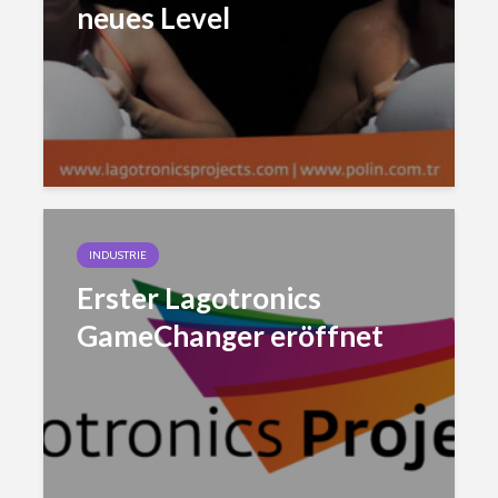
neues Level
INDUSTRIE
Erster Lagotronics
GameChanger eröffnet