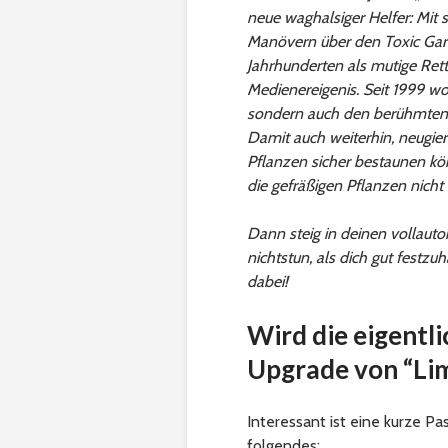
neue waghalsiger Helfer: Mit 
Manövern über den Toxic Gar
Jahrhunderten als mutige Ret
Medienereigenis. Seit 1999 wo
sondern auch den berühmten
Damit auch weiterhin, neugieri
Pflanzen sicher bestaunen kön
die gefräßigen Pflanzen nicht
Dann steig in deinen vollauto
nichtstun, als dich gut festzu
dabei!
Wird die eigentl
Upgrade von “Lim
Interessant ist eine kurze Pa
folgendes: