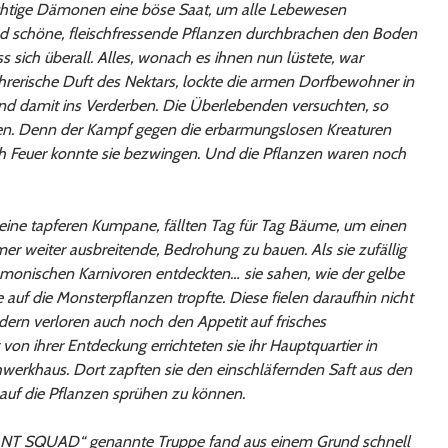
ächtige Dämonen eine böse Saat, um alle Lebewesen
 schöne, fleischfressende Pflanzen durchbrachen den Boden
ss sich überall. Alles, wonach es ihnen nun lüstete, war
hrerische Duft des Nektars, lockte die armen Dorfbewohner in
und damit ins Verderben. Die Überlebenden versuchten, so
hten. Denn der Kampf gegen die erbarmungslosen Kreaturen
h Feuer konnte sie bezwingen. Und die Pflanzen waren noch
seine tapferen Kumpane, fällten Tag für Tag Bäume, um einen
er weiter ausbreitende, Bedrohung zu bauen. Als sie zufällig
ämonischen Karnivoren entdeckten… sie sahen, wie der gelbe
ke auf die Monsterpflanzen tropfte. Diese fielen daraufhin nicht
ndern verloren auch noch den Appetit auf frisches
von ihrer Entdeckung errichteten sie ihr Hauptquartier in
hwerkhaus. Dort zapften sie den einschläfernden Saft aus den
uf die Pflanzen sprühen zu können.
LANT SQUAD“ genannte Truppe fand aus einem Grund schnell