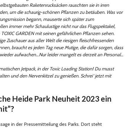
selbstgebauten Raketenrucksäcken rauschten sie in irren
den, um die schaurig-schönen Pflanzen zu betäuben. Was vor
tungsmission begann, mauserte sich später zum
llen immer mehr Schaulustige nicht nur das Flugspektakel,
 TOXIC GARDEN mit seinen gefährlichen Pflanzen sehen.
ge Zuschauer aus aller Welt die riesigen fleischfressenden
nen, braucht es jeden Tag neue Mutige, die dafür sorgen, dass
 wieder aufwachen…Nur leider mangelt es derzeit an Personal..
.
matischen Jetpack, in der Toxic Loading Station! Du musst
halten und den Nervenkitzel zu genießen. Schrei‘ jetzt mit
iche Heide Park Neuheit 2023 ein
it”?
ssage in der Pressemitteilung des Parks. Dort steht