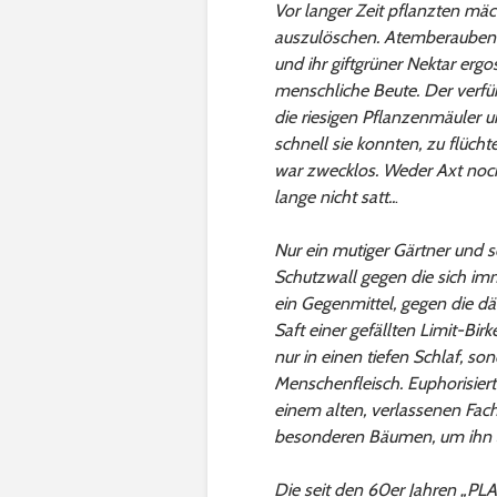
Vor langer Zeit pflanzten m
auszulöschen. Atemberaubend
und ihr giftgrüner Nektar ergo
menschliche Beute. Der verfü
die riesigen Pflanzenmäuler 
schnell sie konnten, zu flüc
war zwecklos. Weder Axt noc
lange nicht satt..
.
Nur ein mutiger Gärtner und 
Schutzwall gegen die sich imm
ein Gegenmittel, gegen die d
Saft einer gefällten Limit-Bir
nur in einen tiefen Schlaf, so
Menschenfleisch. Euphorisiert 
einem alten, verlassenen Fac
besonderen Bäumen, um ihn a
Die seit den 60er Jahren „P