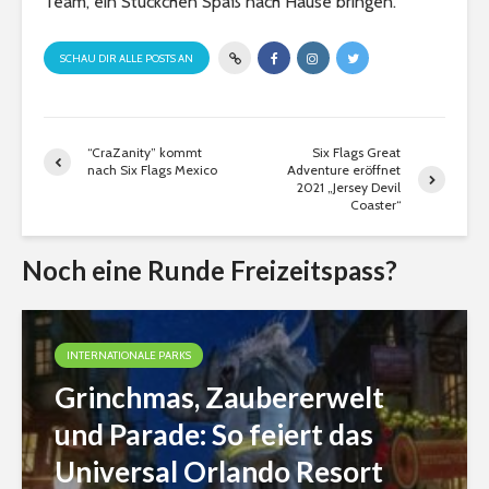
Team, ein Stückchen Spaß nach Hause bringen.
SCHAU DIR ALLE POSTS AN
“CraZanity” kommt
Six Flags Great
nach Six Flags Mexico
Adventure eröffnet
2021 „Jersey Devil
Coaster“
Noch eine Runde Freizeitspass?
INTERNATIONALE PARKS
Grinchmas, Zaubererwelt
und Parade: So feiert das
Universal Orlando Resort