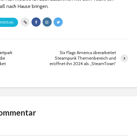
aß nach Hause bringen.
 POSTS AN
eitpark
Six Flags America überarbeitet
die
Steampunk Themenbereich und
ket
eröffnet ihn 2024 als „SteamTown“
Kommentar