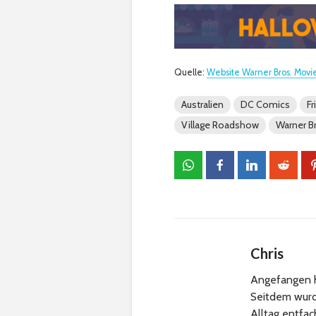
Quelle:
Website Warner Bros. Movi
Australien
DC Comics
Fr
Village Roadshow
Warner B
Chris
Angefangen h
Seitdem wurde
Alltag entfa