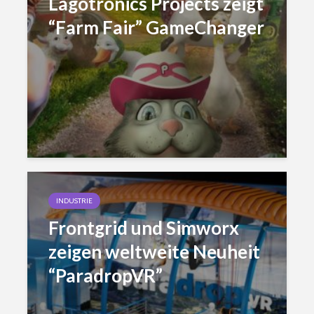
Lagotronics Projects zeigt
“Farm Fair” GameChanger
INDUSTRIE
Frontgrid und Simworx
zeigen weltweite Neuheit
“ParadropVR”