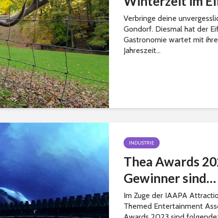
Winterzeit im E
Verbringe deine unvergesslic
Gondorf. Diesmal hat der Ei
Gastronomie wartet mit ihre
Jahreszeit...
INDUSTRIE
Thea Awards 202
Gewinner sind…
Im Zuge der IAAPA Attracti
Themed Entertainment Assoc
Awards 2023 sind folgende: